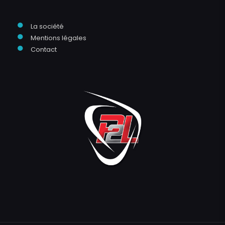
●
La société
●
Mentions légales
●
Contact