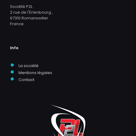
Société P2L
2 rue de l'Erlenbourg ,
67310 Romanswiller
France
Info
●
La société
●
Mentions légales
●
Contact