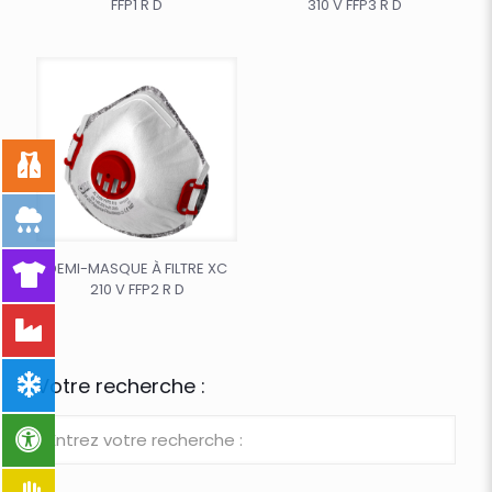
FFP1 R D
310 V FFP3 R D
DEMI-MASQUE À FILTRE XC
210 V FFP2 R D
Votre recherche :