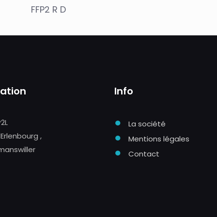
FFP2 R D
sation
Info
●
P2L
La société
●
'Erlenbourg ,
Mentions légales
manswiller
●
Contact