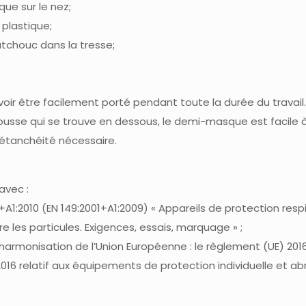
que sur le nez;
plastique;
tchouc dans la tresse;
r être facilement porté pendant toute la durée du travail
usse qui se trouve en dessous, le demi-masque est facile 
’étanchéité nécessaire.
avec :
:2010 (EN 149:2001+A1:2009) « Appareils de protection respi
e les particules. Exigences, essais, marquage » ;
d’harmonisation de l’Union Européenne : le règlement (UE) 20
16 relatif aux équipements de protection individuelle et ab