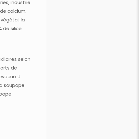
ies, industrie
 de calcium,
 végétal, la
 de silice
liaires selon
ports de
t évacué à
 la soupape
upape