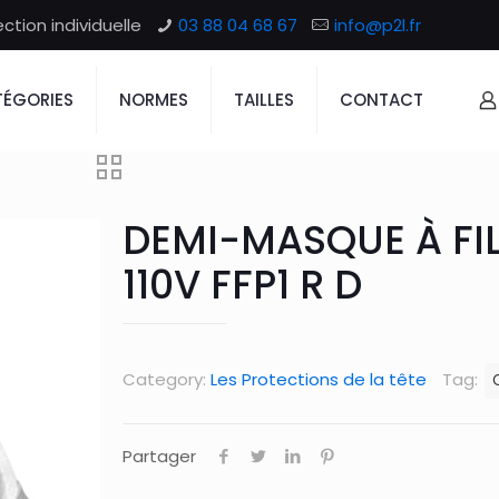
tion individuelle
03 88 04 68 67
info@p2l.fr
ÉGORIES
NORMES
TAILLES
CONTACT
DEMI-MASQUE À FIL
110V FFP1 R D
Category:
Les Protections de la tête
Tag:
Partager