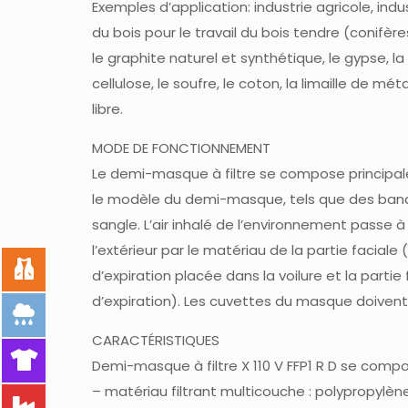
Exemples d’application: industrie agricole, indu
du bois pour le travail du bois tendre (conifère
le graphite naturel et synthétique, le gypse, la c
cellulose, le soufre, le coton, la limaille de m
libre.
MODE DE FONCTIONNEMENT
Le demi-masque à filtre se compose principale
le modèle du demi-masque, tels que des bande
sangle. L’air inhalé de l’environnement passe à t
l’extérieur par le matériau de la partie facia
d’expiration placée dans la voilure et la pa
d’expiration). Les cuvettes du masque doivent ê
CARACTÉRISTIQUES
Demi-masque à filtre X 110 V FFP1 R D se comp
– matériau filtrant multicouche : polypropylène