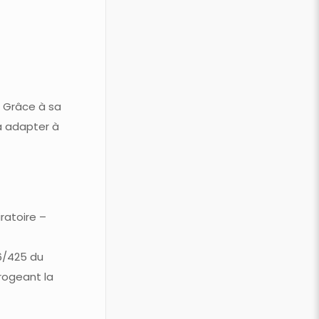
. Grâce à sa
à adapter à
ratoire –
16/425 du
rogeant la