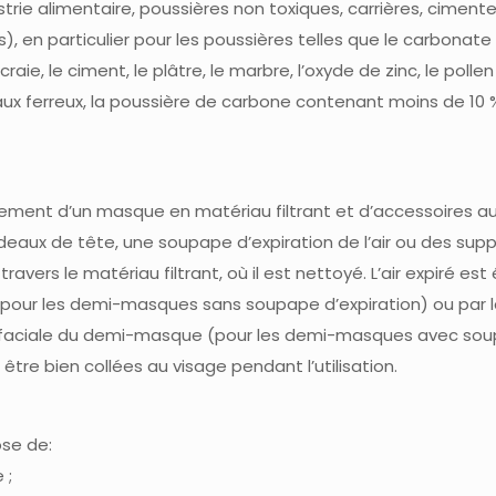
strie alimentaire, poussières non toxiques, carrières, cimenter
s), en particulier pour les poussières telles que le carbonate
raie, le ciment, le plâtre, le marbre, l’oxyde de zinc, le pollen
étaux ferreux, la poussière de carbone contenant moins de 10 %
ment d’un masque en matériau filtrant et d’accessoires auxi
aux de tête, une soupape d’expiration de l’air ou des sup
ravers le matériau filtrant, où il est nettoyé. L’air expiré es
le (pour les demi-masques sans soupape d’expiration) ou par
rtie faciale du demi-masque (pour les demi-masques avec so
tre bien collées au visage pendant l’utilisation.
ose de:
 ;