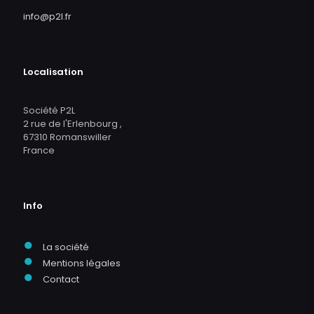
info@p2l.fr
Localisation
Société P2L
2 rue de l'Erlenbourg ,
67310 Romanswiller
France
Info
●
La société
●
Mentions légales
●
Contact