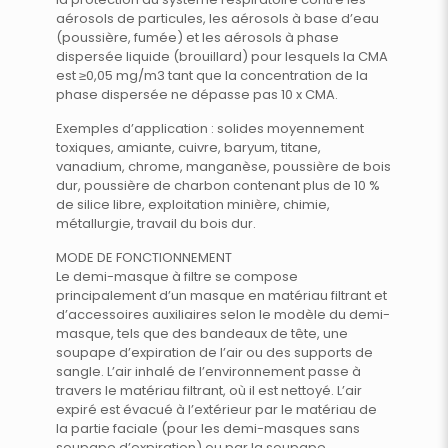
aérosols de particules, les aérosols à base d’eau
(poussière, fumée) et les aérosols à phase
dispersée liquide (brouillard) pour lesquels la CMA
est ≥0,05 mg/m3 tant que la concentration de la
phase dispersée ne dépasse pas 10 x CMA.
Exemples d’application : solides moyennement
toxiques, amiante, cuivre, baryum, titane,
vanadium, chrome, manganèse, poussière de bois
dur, poussière de charbon contenant plus de 10 %
de silice libre, exploitation minière, chimie,
métallurgie, travail du bois dur.
MODE DE FONCTIONNEMENT
Le demi-masque à filtre se compose
principalement d’un masque en matériau filtrant et
d’accessoires auxiliaires selon le modèle du demi-
masque, tels que des bandeaux de tête, une
soupape d’expiration de l’air ou des supports de
sangle. L’air inhalé de l’environnement passe à
travers le matériau filtrant, où il est nettoyé. L’air
expiré est évacué à l’extérieur par le matériau de
la partie faciale (pour les demi-masques sans
soupape d’expiration) ou par la soupape