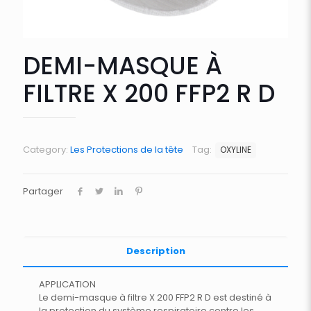
DEMI-MASQUE À
FILTRE X 200 FFP2 R D
Category:
Les Protections de la tête
Tag:
OXYLINE
Partager
Description
APPLICATION
Le demi-masque à filtre X 200 FFP2 R D est destiné à
la protection du système respiratoire contre les