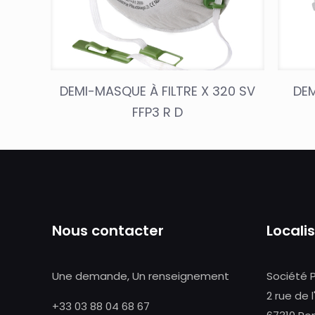
DEMI-MASQUE À FILTRE X 320 SV
DEM
FFP3 R D
Nous contacter
Locali
Une demande, Un renseignement
Société 
2 rue de l
+33 03 88 04 68 67