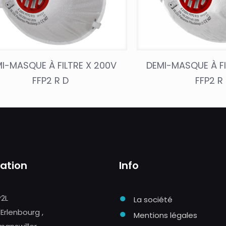
I-MASQUE À FILTRE X 200V
DEMI-MASQUE À FI
FFP2 R D
FFP2 R
sation
Info
●
P2L
La société
●
'Erlenbourg ,
Mentions légales