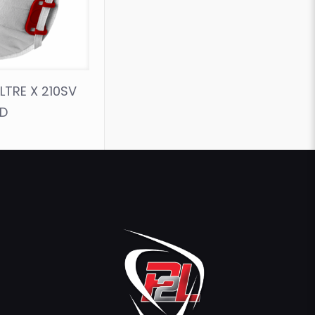
LTRE X 210SV
 D