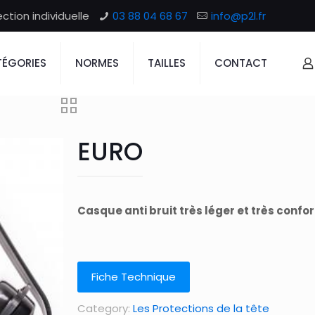
tion individuelle
03 88 04 68 67
info@p2l.fr
ÉGORIES
NORMES
TAILLES
CONTACT
EURO
Casque anti bruit très léger et très confor
Fiche Technique
Category:
Les Protections de la tête