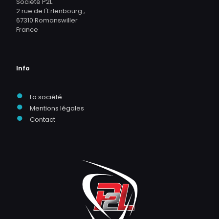
Société P2L
2 rue de l'Erlenbourg ,
67310 Romanswiller
France
Info
●
La société
●
Mentions légales
●
Contact