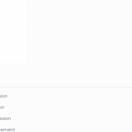
sion
on
ssion
êtement