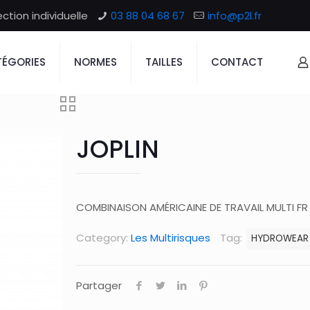
tion individuelle
03 88 04 68 67
info@p2l.fr
ÉGORIES
NORMES
TAILLES
CONTACT
JOPLIN
COMBINAISON AMÉRICAINE DE TRAVAIL MULTI F
Category:
Les Multirisques
Tag:
HYDROWEAR
Partager