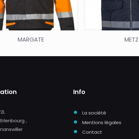
MARGATE
METZ
sation
Info
●
P2L
La société
●
'Erlenbourg ,
Mentions légales
manswiller
●
Contact