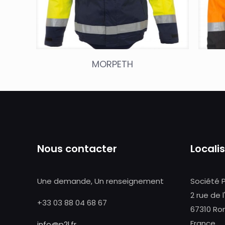
MORPETH
Nous contacter
Locali
Une demande, Un renseignement
Société 
2 rue de l
+33 03 88 04 68 67
67310 Ro
France
info@p2l.fr