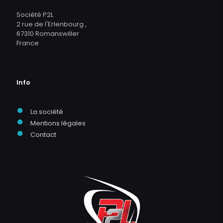
Société P2L
2 rue de l'Erlenbourg ,
67310 Romanswiller
France
Info
●
La société
●
Mentions légales
●
Contact