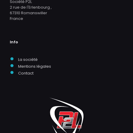
Société P2L
2 rue de l'Erlenbourg ,
67310 Romanswiller
France
Info
●
La société
●
Mentions légales
●
Contact