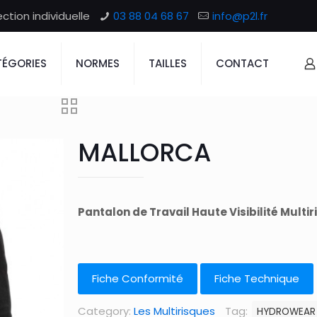
tion individuelle
03 88 04 68 67
info@p2l.fr
ÉGORIES
NORMES
TAILLES
CONTACT
MALLORCA
Pantalon de Travail Haute Visibilité Multir
Fiche Conformité
Fiche Technique
Category:
Les Multirisques
Tag:
HYDROWEAR