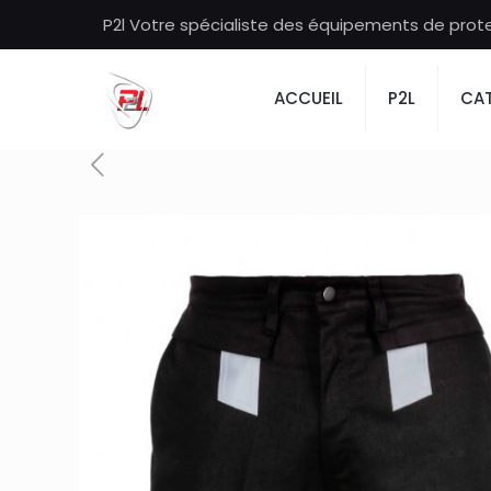
P2l Votre spécialiste des équipements de protec
ACCUEIL
P2L
CAT