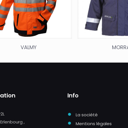
VALMY
MORR
sation
Info
●
P2L
La société
●
'Erlenbourg ,
Mentions légales