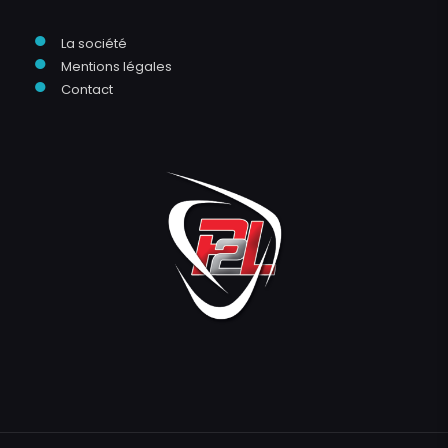
●
La société
●
Mentions légales
●
Contact