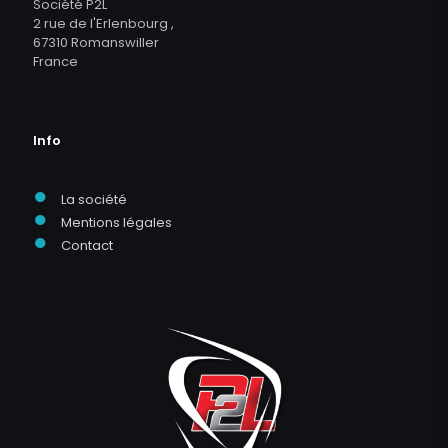
Société P2L
2 rue de l'Erlenbourg ,
67310 Romanswiller
France
Info
●
La société
●
Mentions légales
●
Contact