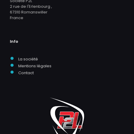
Société P2L
2 rue de l'Erlenbourg ,
67310 Romanswiller
France
Info
●
La société
●
Mentions légales
●
Contact