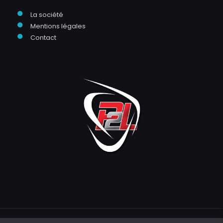
●
La société
●
Mentions légales
●
Contact