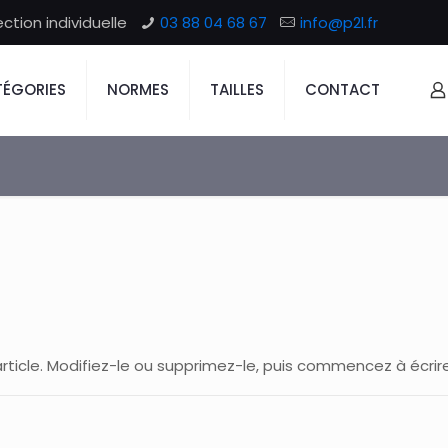
tion individuelle
03 88 04 68 67
info@p2l.fr
ÉGORIES
NORMES
TAILLES
CONTACT
rticle. Modifiez-le ou supprimez-le, puis commencez à écrire