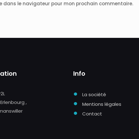
te dans le navigateur pour mon prochain commentaire.
sation
Info
●
P2L
La société
●
'Erlenbourg ,
Mentions légales
manswiller
●
Contact