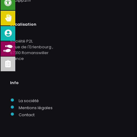
info@p2l.fr
Localisation
Société P2L
2 rue de l'Erlenbourg ,
67310 Romanswiller
France
Info
●
La société
●
Mentions légales
●
Contact