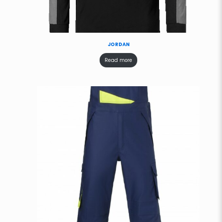
JORDAN
Read more