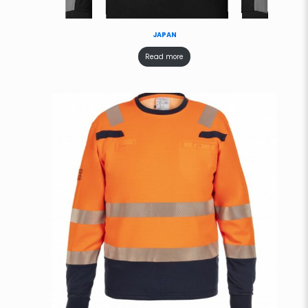
JAPAN
Read more