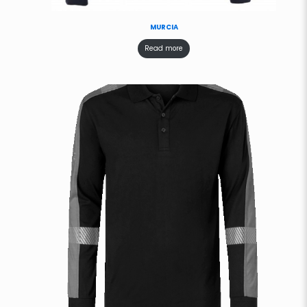
MURCIA
Read more