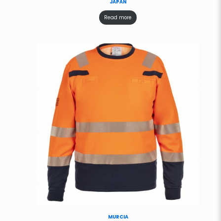
JAPAN
Read more
MURCIA