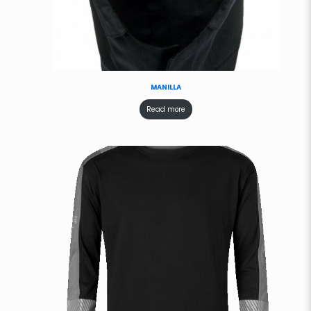
MANILLA
Read more