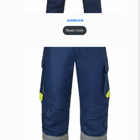
JOHNSON
Read more