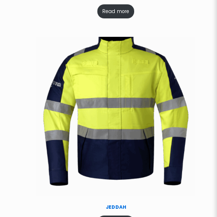
Read more
JEDDAH