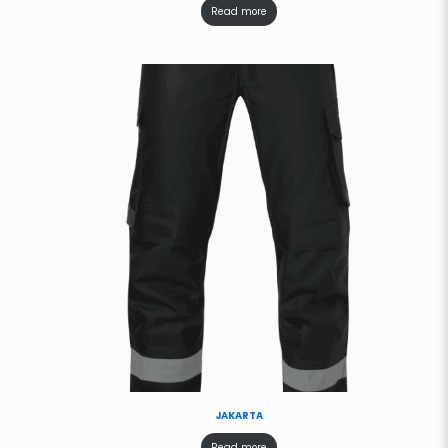
Read more
JAKARTA
Read more