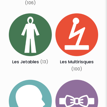
(106)
Les Jetables
(13)
Les Multirisques
(100)