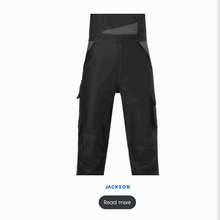
JACKSON
Read more