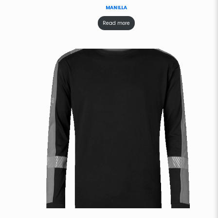
MANILLA
Read more