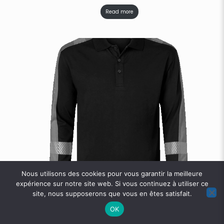
Read more
Nous utilisons des cookies pour vous garantir la meilleure
expérience sur notre site web. Si vous continuez à utiliser ce
site, nous supposerons que vous en êtes satisfait.
OK
JORDAN