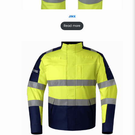
JINX
Read more