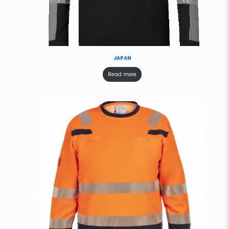
JAPAN
Read more