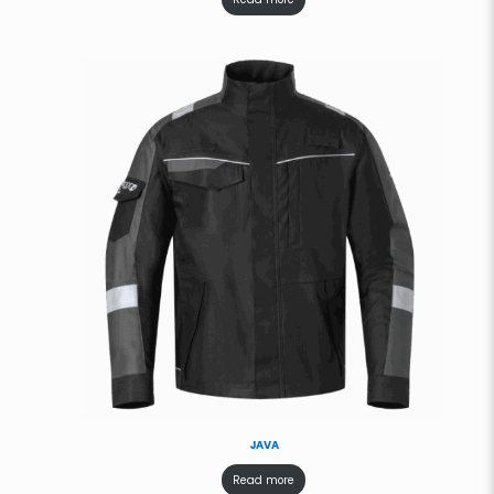
JAVA
Read more