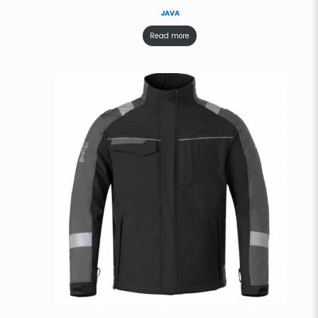
JAVA
Read more