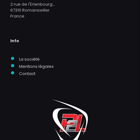
2 rue de l'Erlenbourg ,
67310 Romanswiller
France
Info
●
La société
●
Mentions légales
●
Contact